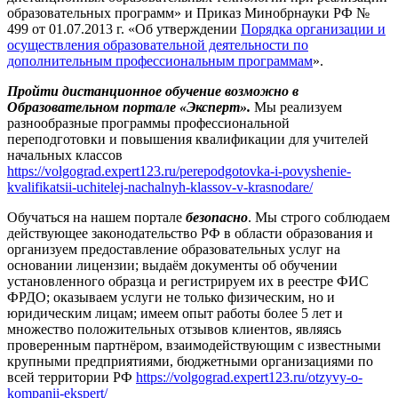
образовательных программ» и Приказ Минобрнауки РФ №
499 от 01.07.2013 г. «Об утверждении
Порядка организации и
осуществления образовательной деятельности по
дополнительным профессиональным программам
».
Пройти дистанционное обучение возможно в
Образовательном портале «Эксперт».
Мы реализуем
разнообразные программы профессиональной
переподготовки и повышения квалификации для учителей
начальных классов
https://volgograd.expert123.ru/perepodgotovka-i-povyshenie-
kvalifikatsii-uchitelej-nachalnyh-klassov-v-krasnodare/
Обучаться на нашем портале
безопасно
. Мы строго соблюдаем
действующее законодательство РФ в области образования и
организуем предоставление образовательных услуг на
основании лицензии; выдаём документы об обучении
установленного образца и регистрируем их в реестре ФИС
ФРДО; оказываем услуги не только физическим, но и
юридическим лицам; имеем опыт работы более 5 лет и
множество положительных отзывов клиентов, являясь
проверенным партнёром, взаимодействующим с известными
крупными предприятиями, бюджетными организациями по
всей территории РФ
https://volgograd.expert123.ru/otzyvy-o-
kompanii-ekspert/