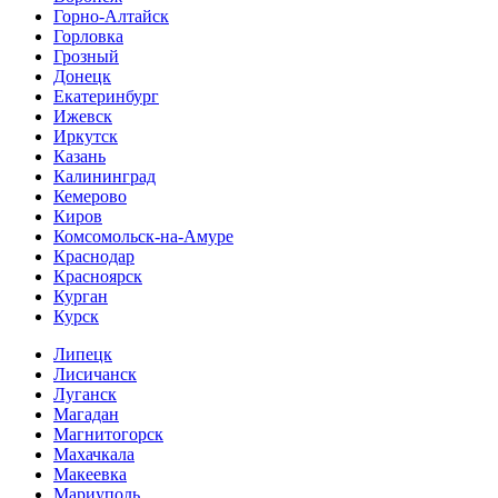
Горно-Алтайск
Горловка
Грозный
Донецк
Екатеринбург
Ижевск
Иркутск
Казань
Калининград
Кемерово
Киров
Комсомольск-на-Амуре
Краснодар
Красноярск
Курган
Курск
Липецк
Лисичанск
Луганск
Магадан
Магнитогорск
Махачкала
Макеевка
Мариуполь