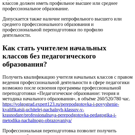
классов должен иметь профильное высшее или среднее
профессиональное образование.
Допускается также наличие непрофильного высшего или
среднего профессионального образования и
профессиональной переподготовки по профилю
деятельности.
Как стать учителем начальных
классов без педагогического
образования?
Получить квалификацию учителя начальных классов с правом
ведения профессиональной деятельности в сфере педагогики
возможно после освоения программы профессиональной
переподготовки «Педагогическое образование: теория и
методика начального образования», в объёме 260/520/780 час.
https://volgograd.expert123.ru/perepodgotovka-i-povyshenie-
kvalifikatsii-uchitelej-nachalnyh-klassov-v-
krasnodare/professionalnaya-perepodgotovka-pedagogika-i-
metodika-nachalnogo-obrazovaniya/
Профессиональная переподготовка позволит получить